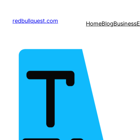
Skip
to
redbullquest.com
Home
Blog
Business
E
content