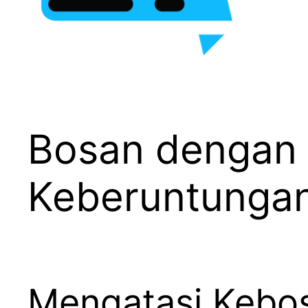
Bosan dengan 
Keberuntunganm
Mengatasi Kebos