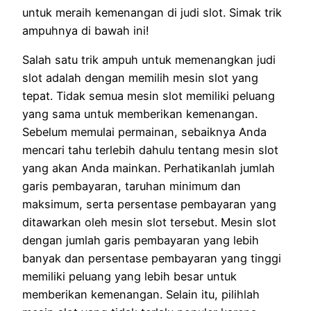
untuk meraih kemenangan di judi slot. Simak trik
ampuhnya di bawah ini!
Salah satu trik ampuh untuk memenangkan judi
slot adalah dengan memilih mesin slot yang
tepat. Tidak semua mesin slot memiliki peluang
yang sama untuk memberikan kemenangan.
Sebelum memulai permainan, sebaiknya Anda
mencari tahu terlebih dahulu tentang mesin slot
yang akan Anda mainkan. Perhatikanlah jumlah
garis pembayaran, taruhan minimum dan
maksimum, serta persentase pembayaran yang
ditawarkan oleh mesin slot tersebut. Mesin slot
dengan jumlah garis pembayaran yang lebih
banyak dan persentase pembayaran yang tinggi
memiliki peluang yang lebih besar untuk
memberikan kemenangan. Selain itu, pilihlah