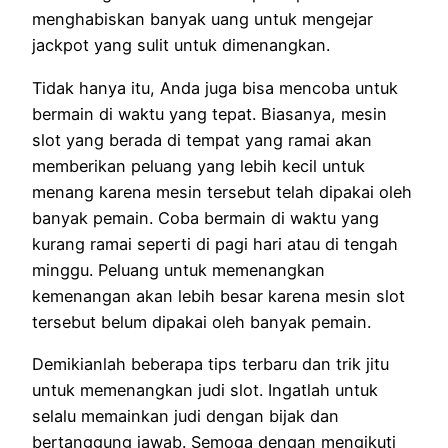
menghabiskan banyak uang untuk mengejar
jackpot yang sulit untuk dimenangkan.
Tidak hanya itu, Anda juga bisa mencoba untuk
bermain di waktu yang tepat. Biasanya, mesin
slot yang berada di tempat yang ramai akan
memberikan peluang yang lebih kecil untuk
menang karena mesin tersebut telah dipakai oleh
banyak pemain. Coba bermain di waktu yang
kurang ramai seperti di pagi hari atau di tengah
minggu. Peluang untuk memenangkan
kemenangan akan lebih besar karena mesin slot
tersebut belum dipakai oleh banyak pemain.
Demikianlah beberapa tips terbaru dan trik jitu
untuk memenangkan judi slot. Ingatlah untuk
selalu memainkan judi dengan bijak dan
bertanggung jawab. Semoga dengan mengikuti