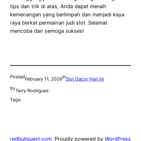
tips dan trik di atas, Anda dapat meraih
kemenangan yang berlimpah dan menjadi kaya
raya berkat permainan judi slot. Selamat
mencoba dan semoga sukses!
Posted
in
February 11, 2026
Slot Gacor Hari Ini
by
Terry Rodriguez
Tags:
redbullquest.com
Proudly powered by
WordPress