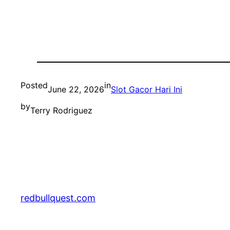
Posted
in
June 22, 2026
Slot Gacor Hari Ini
by
Terry Rodriguez
redbullquest.com