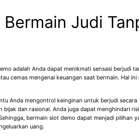
 Bermain Judi Tan
demo adalah Anda dapat menikmati sensasi berjudi ta
 atau cemas mengenai keuangan saat bermain. Hal i
ntu Anda mengontrol keinginan untuk berjudi secara 
 bijak dan rasional. Anda juga dapat menghindari ri
. Sehingga, bermain slot demo dapat menjadi pilih
engeluarkan uang.