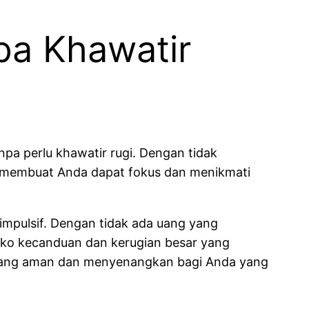
pa Khawatir
npa perlu khawatir rugi. Dengan tidak
ni membuat Anda dapat fokus dan menikmati
impulsif. Dengan tidak ada uang yang
siko kecanduan dan kerugian besar yang
an yang aman dan menyenangkan bagi Anda yang