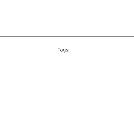
Tags: