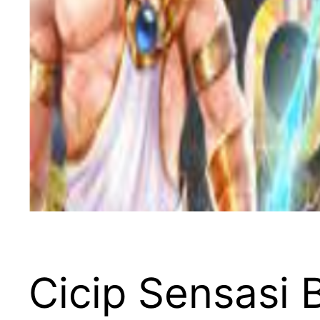
Cicip Sensasi 