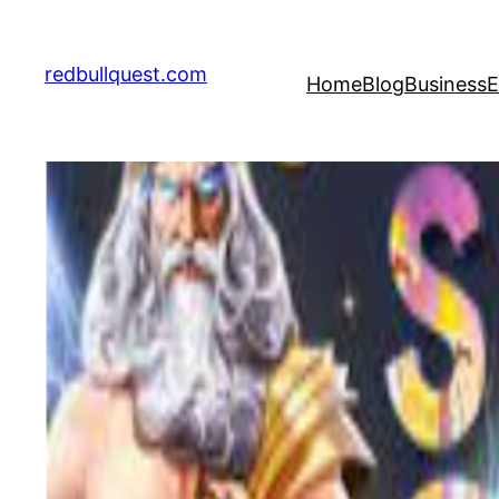
Skip
to
redbullquest.com
Home
Blog
Business
E
content