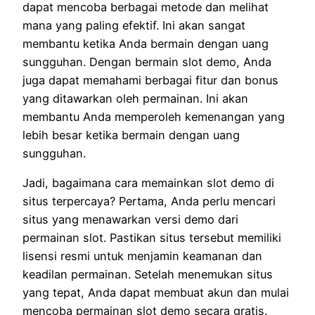
dapat mencoba berbagai metode dan melihat
mana yang paling efektif. Ini akan sangat
membantu ketika Anda bermain dengan uang
sungguhan. Dengan bermain slot demo, Anda
juga dapat memahami berbagai fitur dan bonus
yang ditawarkan oleh permainan. Ini akan
membantu Anda memperoleh kemenangan yang
lebih besar ketika bermain dengan uang
sungguhan.
Jadi, bagaimana cara memainkan slot demo di
situs terpercaya? Pertama, Anda perlu mencari
situs yang menawarkan versi demo dari
permainan slot. Pastikan situs tersebut memiliki
lisensi resmi untuk menjamin keamanan dan
keadilan permainan. Setelah menemukan situs
yang tepat, Anda dapat membuat akun dan mulai
mencoba permainan slot demo secara gratis.