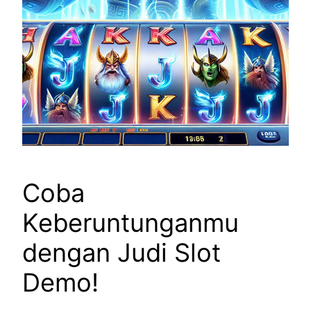
Coba
Keberuntunganmu
dengan Judi Slot
Demo!