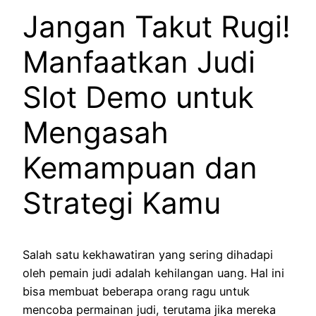
Jangan Takut Rugi!
Manfaatkan Judi
Slot Demo untuk
Mengasah
Kemampuan dan
Strategi Kamu
Salah satu kekhawatiran yang sering dihadapi
oleh pemain judi adalah kehilangan uang. Hal ini
bisa membuat beberapa orang ragu untuk
mencoba permainan judi, terutama jika mereka