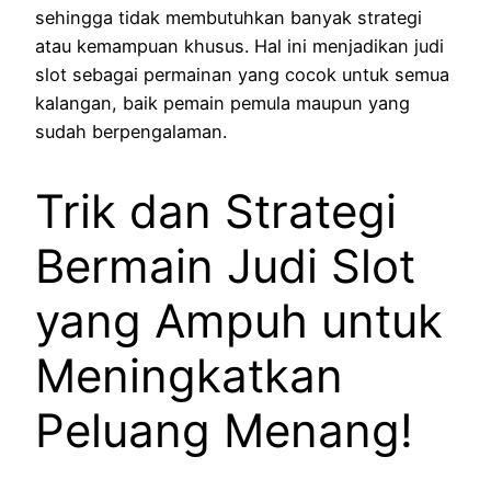
sehingga tidak membutuhkan banyak strategi
atau kemampuan khusus. Hal ini menjadikan judi
slot sebagai permainan yang cocok untuk semua
kalangan, baik pemain pemula maupun yang
sudah berpengalaman.
Trik dan Strategi
Bermain Judi Slot
yang Ampuh untuk
Meningkatkan
Peluang Menang!