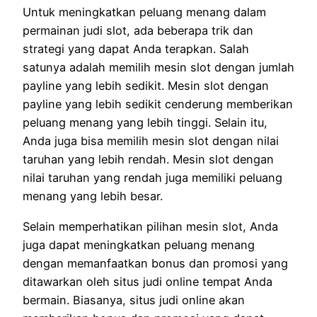
Untuk meningkatkan peluang menang dalam
permainan judi slot, ada beberapa trik dan
strategi yang dapat Anda terapkan. Salah
satunya adalah memilih mesin slot dengan jumlah
payline yang lebih sedikit. Mesin slot dengan
payline yang lebih sedikit cenderung memberikan
peluang menang yang lebih tinggi. Selain itu,
Anda juga bisa memilih mesin slot dengan nilai
taruhan yang lebih rendah. Mesin slot dengan
nilai taruhan yang rendah juga memiliki peluang
menang yang lebih besar.
Selain memperhatikan pilihan mesin slot, Anda
juga dapat meningkatkan peluang menang
dengan memanfaatkan bonus dan promosi yang
ditawarkan oleh situs judi online tempat Anda
bermain. Biasanya, situs judi online akan