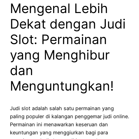
Mengenal Lebih
Dekat dengan Judi
Slot: Permainan
yang Menghibur
dan
Menguntungkan!
Judi slot adalah salah satu permainan yang
paling populer di kalangan penggemar judi online.
Permainan ini menawarkan keseruan dan
keuntungan yang menggiurkan bagi para