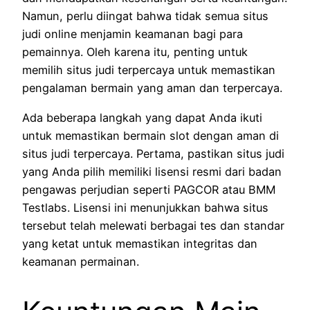
Namun, perlu diingat bahwa tidak semua situs
judi online menjamin keamanan bagi para
pemainnya. Oleh karena itu, penting untuk
memilih situs judi terpercaya untuk memastikan
pengalaman bermain yang aman dan terpercaya.
Ada beberapa langkah yang dapat Anda ikuti
untuk memastikan bermain slot dengan aman di
situs judi terpercaya. Pertama, pastikan situs judi
yang Anda pilih memiliki lisensi resmi dari badan
pengawas perjudian seperti PAGCOR atau BMM
Testlabs. Lisensi ini menunjukkan bahwa situs
tersebut telah melewati berbagai tes dan standar
yang ketat untuk memastikan integritas dan
keamanan permainan.