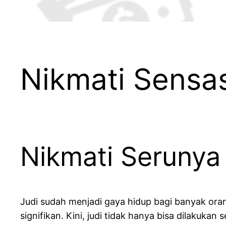
Nikmati Sensas
Nikmati Serunya 
Judi sudah menjadi gaya hidup bagi banyak oran
signifikan. Kini, judi tidak hanya bisa dilakukan