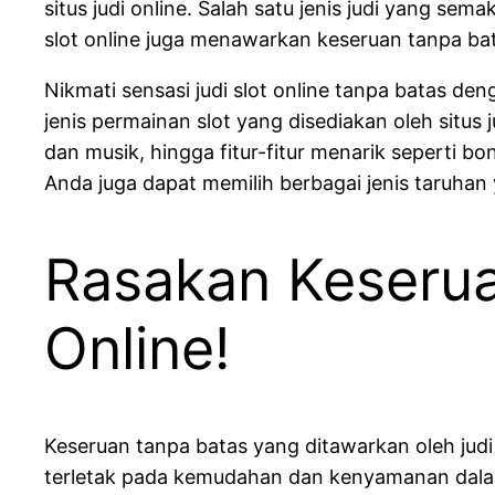
situs judi online. Salah satu jenis judi yang sem
slot online juga menawarkan keseruan tanpa ba
Nikmati sensasi judi slot online tanpa batas de
jenis permainan slot yang disediakan oleh situs 
dan musik, hingga fitur-fitur menarik seperti
Anda juga dapat memilih berbagai jenis taruha
Rasakan Keserua
Online!
Keseruan tanpa batas yang ditawarkan oleh judi
terletak pada kemudahan dan kenyamanan dalam b