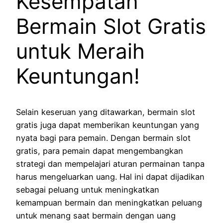
Kesempatan
Bermain Slot Gratis
untuk Meraih
Keuntungan!
Selain keseruan yang ditawarkan, bermain slot
gratis juga dapat memberikan keuntungan yang
nyata bagi para pemain. Dengan bermain slot
gratis, para pemain dapat mengembangkan
strategi dan mempelajari aturan permainan tanpa
harus mengeluarkan uang. Hal ini dapat dijadikan
sebagai peluang untuk meningkatkan
kemampuan bermain dan meningkatkan peluang
untuk menang saat bermain dengan uang