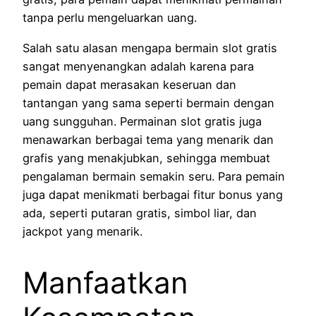
tanpa perlu mengeluarkan uang.
Salah satu alasan mengapa bermain slot gratis
sangat menyenangkan adalah karena para
pemain dapat merasakan keseruan dan
tantangan yang sama seperti bermain dengan
uang sungguhan. Permainan slot gratis juga
menawarkan berbagai tema yang menarik dan
grafis yang menakjubkan, sehingga membuat
pengalaman bermain semakin seru. Para pemain
juga dapat menikmati berbagai fitur bonus yang
ada, seperti putaran gratis, simbol liar, dan
jackpot yang menarik.
Manfaatkan