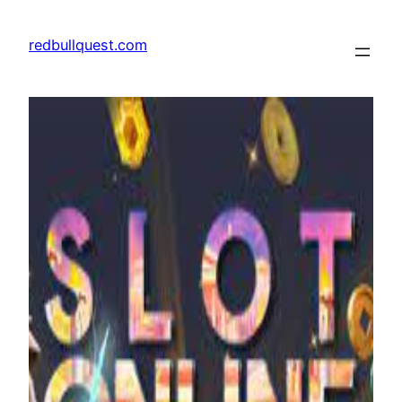
Skip
to
redbullquest.com
content