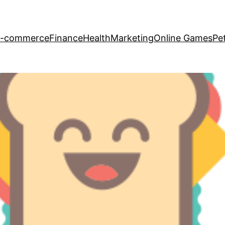
-commerce
Finance
Health
Marketing
Online Games
Pe