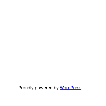
Proudly powered by
WordPress