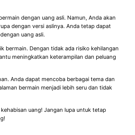
 bermain dengan uang asli. Namun, Anda akan
pa dengan versi aslinya. Anda tetap dapat
 dengan uang asli.
ik bermain. Dengan tidak ada risiko kehilangan
bantu meningkatkan keterampilan dan peluang
ainan. Anda dapat mencoba berbagai tema dan
alaman bermain menjadi lebih seru dan tidak
 kehabisan uang! Jangan lupa untuk tetap
g!