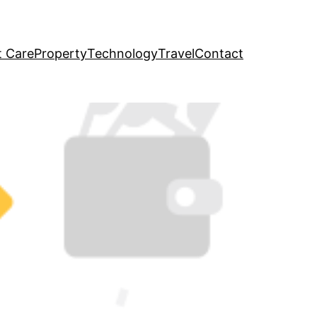
t Care
Property
Technology
Travel
Contact