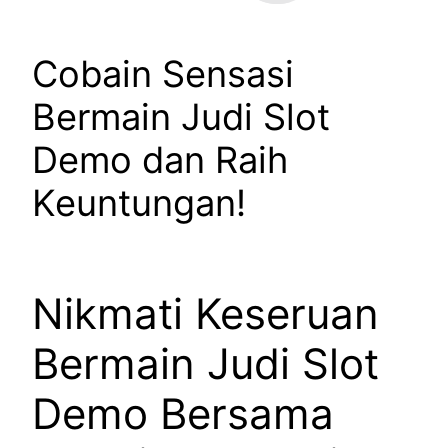
Cobain Sensasi
Bermain Judi Slot
Demo dan Raih
Keuntungan!
Nikmati Keseruan
Bermain Judi Slot
Demo Bersama