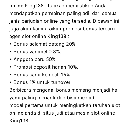
online King138, itu akan memastikan Anda
mendapatkan permainan paling adil dari semua
jenis perjudian online yang tersedia. Dibawah ini
juga akan kami uraikan promosi bonus terbaru
agen slot online King138 :
• Bonus selamat datang 20%
• Bonus variabel 0,8%.
• Anggota baru 50%
• Promosi deposit harian 10%.
• Bonus uang kembali 15%.
• Bonus 1% untuk turnover
Berbicara mengenai bonus memang menjadi hal
yang paling menarik dan bisa menjadi
modal pertama untuk meningkatkan taruhan slot
online anda di situs judi atau mesin slot online
King138.