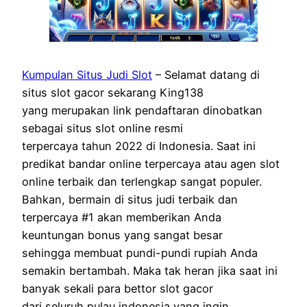
Kumpulan Situs Judi Slot
– Selamat datang di
situs slot gacor sekarang King138
yang merupakan link pendaftaran dinobatkan
sebagai situs slot online resmi
terpercaya tahun 2022 di Indonesia. Saat ini
predikat bandar online terpercaya atau agen slot
online terbaik dan terlengkap sangat populer.
Bahkan, bermain di situs judi terbaik dan
terpercaya #1 akan memberikan Anda
keuntungan bonus yang sangat besar
sehingga membuat pundi-pundi rupiah Anda
semakin bertambah. Maka tak heran jika saat ini
banyak sekali para bettor slot gacor
dari seluruh pulau indonesia yang ingin