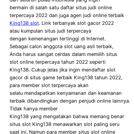
bermain di salah satu daftar situs judi online
terpercaya 2022 dan juga agen judi online terbaik
King138 slot
. Link terbanyak slot gacor 2022
atau kumpulan situs judi terpercaya
dengan kemenangan tertinggi di Internet.
Sebagai calon anggota slot uang asli terbaik,
Anda harus sangat cerdas dalam memilih situs
slot online terpercaya tahun 2022 seperti
King138. Cukup jelas jika ingin mendaftar slot
gacor di situs game terbaik King138 tahun 2022,
para member slot terpercaya akan
selalu mendapatkan kenyamanan dan keamanan
terbaik dibandingkan dengan penjudi online lainnya.
Tidak hanya member
King138 yang mengatakan bahwa memang benar
situs slot King138 menawarkan slot paling seru
saat ini. Namun para member situs slot online