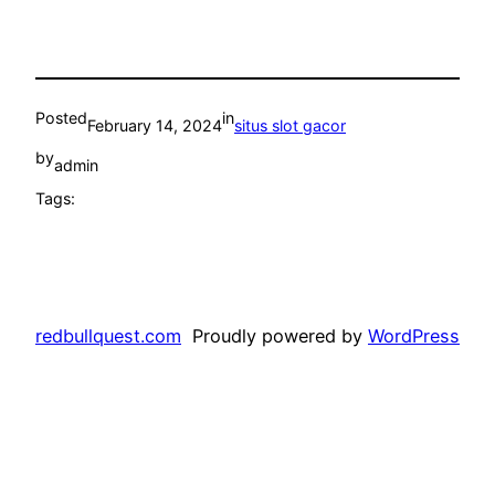
Posted
in
February 14, 2024
situs slot gacor
by
admin
Tags:
redbullquest.com
Proudly powered by
WordPress