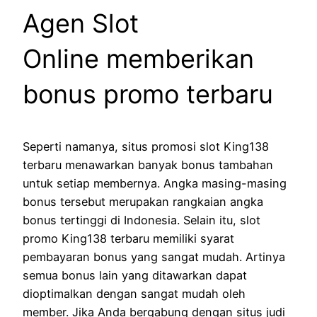
Agen Slot
Online memberikan
bonus promo terbaru
Seperti namanya, situs promosi slot King138
terbaru menawarkan banyak bonus tambahan
untuk setiap membernya. Angka masing-masing
bonus tersebut merupakan rangkaian angka
bonus tertinggi di Indonesia. Selain itu, slot
promo King138 terbaru memiliki syarat
pembayaran bonus yang sangat mudah. Artinya
semua bonus lain yang ditawarkan dapat
dioptimalkan dengan sangat mudah oleh
member. Jika Anda bergabung dengan situs judi